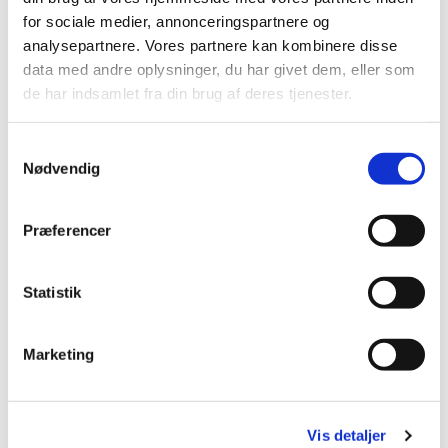
Vi mødes i kirkens menighedssal, hvor vi hygger
for sociale medier, annonceringspartnere og
os med hinanden, kaffe og brød
.
analysepartnere. Vores partnere kan kombinere disse
data med andre oplysninger, du har givet dem, eller som
de har indsamlet fra din brug af deres tjenester.
S
Nødvendig
a
m
t
Præferencer
y
k
k
Statistik
e
v
Marketing
a
l
g
Vis detaljer