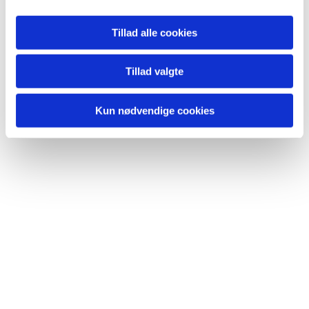
Tillad alle cookies
Du vil måske også kunne
lide...
Tillad valgte
Kun nødvendige cookies