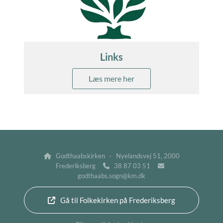
Links
Læs mere her
Godthaabskirken · Nyelandsvej 51, 2000

Frederiksberg
38 87 03 51


godthaabs.sogn@km.dk
Gå til Folkekirken på Frederiksberg