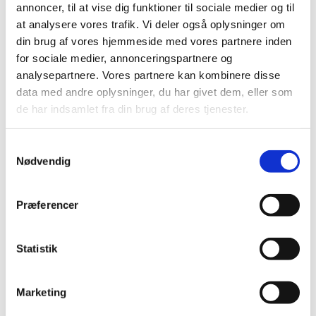
annoncer, til at vise dig funktioner til sociale medier og til
Musik
at analysere vores trafik. Vi deler også oplysninger om
din brug af vores hjemmeside med vores partnere inden
Læs mere her
for sociale medier, annonceringspartnere og
analysepartnere. Vores partnere kan kombinere disse
data med andre oplysninger, du har givet dem, eller som
de har indsamlet fra din brug af deres tjenester.
S
Nødvendig
a
m
t
Præferencer
y
Oplysning og samtale
k
k
Statistik
Læs mere her
e
v
Marketing
a