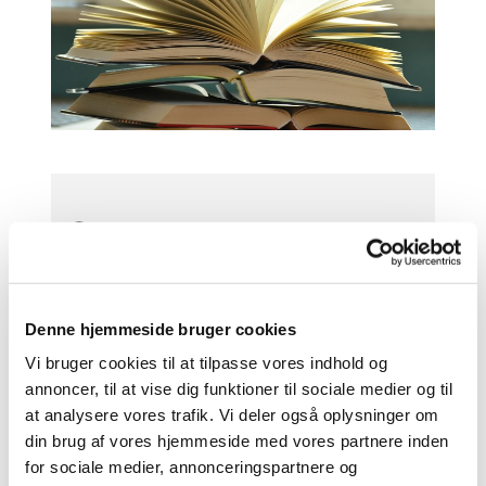
Mandag 1. februar 2027, kl. 16:00 -
17:30
Godthaabskirken, Nyelandsvej 51,
Denne hjemmeside bruger cookies
2000 Frederiksberg
Vi bruger cookies til at tilpasse vores indhold og
annoncer, til at vise dig funktioner til sociale medier og til
at analysere vores trafik. Vi deler også oplysninger om
din brug af vores hjemmeside med vores partnere inden
for sociale medier, annonceringspartnere og
I læsekredsen bliver vi lidt bedre til at forstå