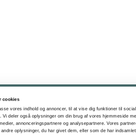
 cookies
rken · Nyelandsvej 51, 2000 Frederiksberg
38 87 03 51
godtha


passe vores indhold og annoncer, til at vise dig funktioner til soci
Gå til Folkekirken på Frederiksberg
fik. Vi deler også oplysninger om din brug af vores hjemmeside m
 medier, annonceringspartnere og analysepartnere. Vores partne
Tilgængelighedserklæring
ndre oplysninger, du har givet dem, eller som de har indsamlet 