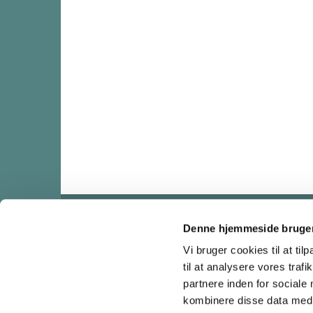
Denne hjemmeside bruger
Godthaabski

Vi bruger cookies til at til
til at analysere vores tra
partnere inden for sociale
kombinere disse data med a