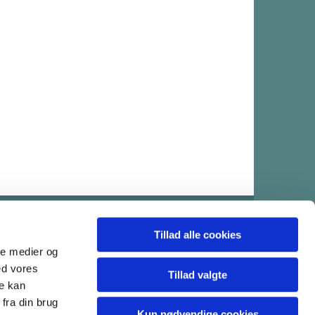
abs.sogn@km.dk
Tillad alle cookies
ale medier og
ed vores
Tillad valgte
re kan
fra din brug
Kun nødvendige cookies