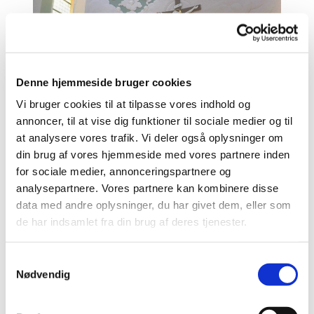
Denne hjemmeside bruger cookies
Vi bruger cookies til at tilpasse vores indhold og
annoncer, til at vise dig funktioner til sociale medier og til
at analysere vores trafik. Vi deler også oplysninger om
din brug af vores hjemmeside med vores partnere inden
for sociale medier, annonceringspartnere og
Søndag 25. oktober 2026, kl. 10:00
analysepartnere. Vores partnere kan kombinere disse
data med andre oplysninger, du har givet dem, eller som
Godthaabskirken, Nyelandsvej 51,
de har indsamlet fra din brug af deres tjenester.
2000 Frederiksberg
S
Nødvendig
a
m
t