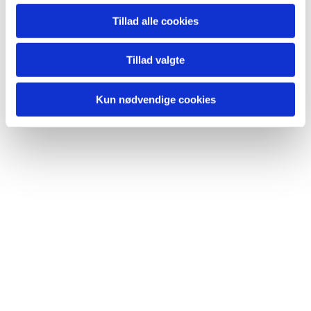
Du vil måske også kunne
Tillad alle cookies
lide...
Tillad valgte
Kun nødvendige cookies