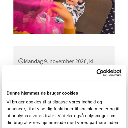
Mandag 9. november 2026, kl.
10:30
Godthaabskirken, Nyelandsvej 51,
2000 Frederiksberg
Denne hjemmeside bruger cookies
Vi bruger cookies til at tilpasse vores indhold og
Kirke- og kulturmedarbejder Lise
annoncer, til at vise dig funktioner til sociale medier og til
at analysere vores trafik. Vi deler også oplysninger om
Leiko Yoshida
din brug af vores hjemmeside med vores partnere inden